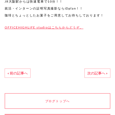
JR
大阪駅からは快速電車で
10
分！！
就活・インターンの証明写真撮影なら
iDplan
！！
珈琲とちょっとしたお菓子をご用意してお待ちしております！
OFFICEHIGHLIFE studio
はこちらからどうぞ。
« 前の記事へ
次の記事へ »
ブログトップへ