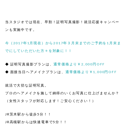
当スタジオでは現在、早割！証明写真撮影！就活応援キャンペー
ンも実施中です。
今（2017年1月現在）から2017年３月末までのご予約を1月末ま
でにしていただいた方々を対象に！！
◆ 証明写真撮影プランは、
通常価格より￥2,000円OFF
◆ 面接当日ヘアメイクプランは、
通常価格より￥1,000円OFF
就活で大切な証明写真。
プロのヘアメイクを施して納得のいくお写真に仕上げませんか？
（女性スタッフが対応します！ご安心ください！）
JR
茨木駅から徒歩
5
分！！
JR
高槻駅からは快速電車で
5
分！！