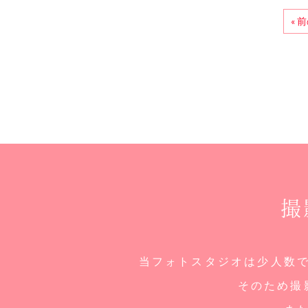
« 
撮
当フォトスタジオは少人数
そのため撮