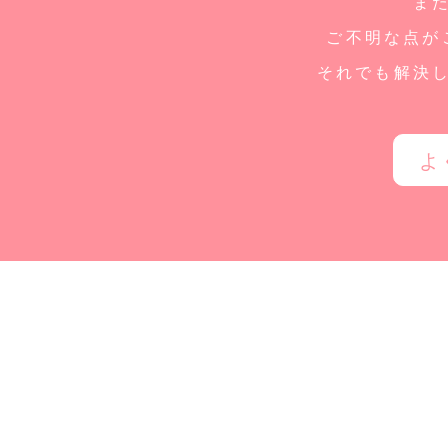
ま
ご不明な点が
それでも解決
よ