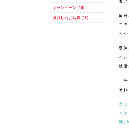
暑い
キャンペーン (18)
毎日
撮影したお写真 (10)
この
今か
夏休
イン
就活
「汗
それ
当フ
ヘア
朝7