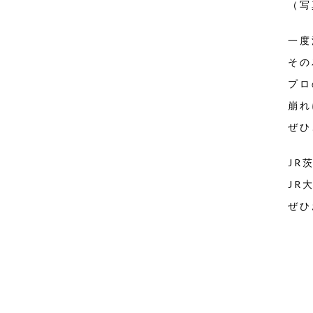
（写
一度
その
プロ
崩れ
ぜひ
JR
JR
ぜひ