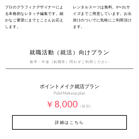
プロのグラフィクデザイナーによ
レンタルスーツは無料。S〜2Lサ
る本格的なレタッチ編集です。細
イズまでご用意しています。お出
かなご要望にまでとことんお応え
掛けのついでに気軽にご利用頂け
します。
ます。
就職活動（就活）向けプラン
新卒・中途（転職等）問わずご利用ください
ポイントメイク就活プラン
Point Makeup plan
￥8,000
（税別）
詳細はこちら