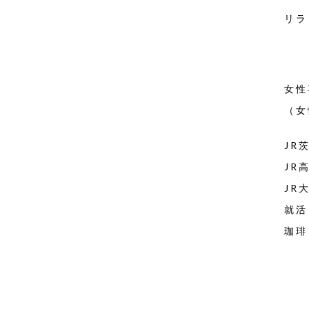
リラ
女性
（女
JR
JR
JR
就活
珈琲