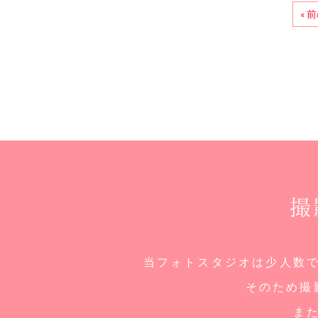
« 
撮
当フォトスタジオは少人数
そのため撮
ま