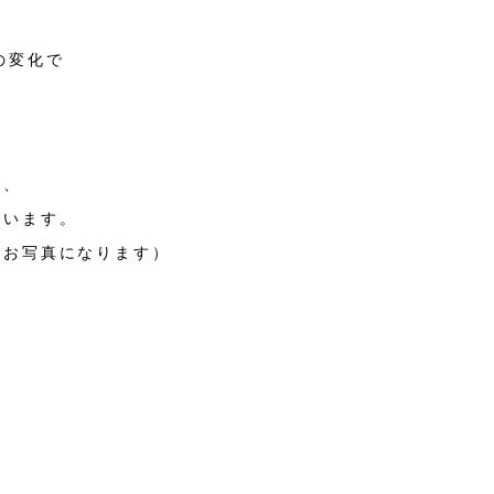
の変化で
で、
思います。
たお写真になります）
て
。