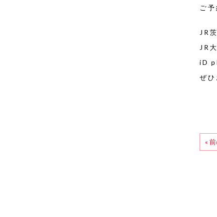
ご予
JR
JR
iD
ぜひ
« 