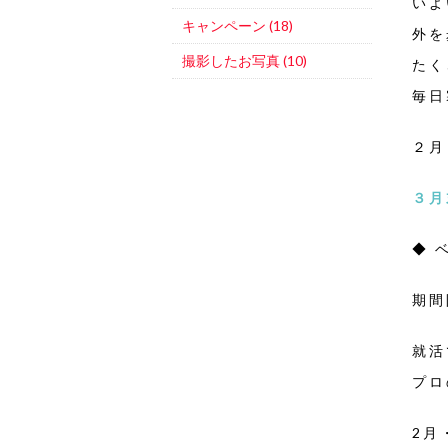
いよ
キャンペーン (18)
外を
撮影したお写真 (10)
たく
毎日
２月
３月
◆ 
期間
就活
プロ
2月